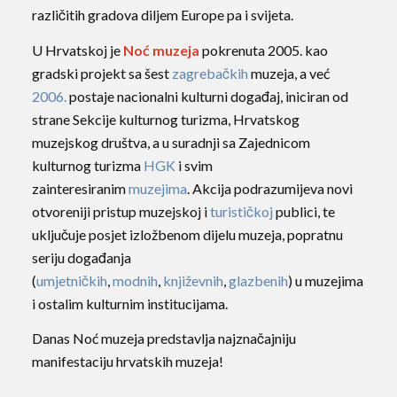
različitih gradova diljem Europe pa i svijeta.
U Hrvatskoj je
Noć muzeja
pokrenuta 2005. kao
gradski projekt sa šest
zagrebačkih
muzeja, a već
2006.
postaje nacionalni kulturni događaj, iniciran od
strane Sekcije kulturnog turizma, Hrvatskog
muzejskog društva, a u suradnji sa Zajednicom
kulturnog turizma
HGK
i svim
zainteresiranim
muzejima
. Akcija podrazumijeva novi
otvoreniji pristup muzejskoj i
turističkoj
publici, te
uključuje posjet izložbenom dijelu muzeja, popratnu
seriju događanja
(
umjetničkih
,
modnih
,
književnih
,
glazbenih
) u muzejima
i ostalim kulturnim institucijama.
Danas Noć muzeja predstavlja najznačajniju
manifestaciju hrvatskih muzeja!