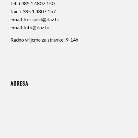
tel:
+385 1 4807 150
fax:
+385 1 4807 157
email:
korisnici@daz.hr
email:
info@daz.hr
Radno vrijeme za stranke: 9-14h
ADRESA
Opatička 29
10000 Zagreb
Hrvatska