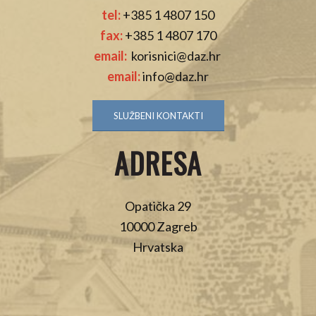
tel:
+385 1 4807 150
fax:
+385 1 4807 170
email:
korisnici@daz.hr
email:
info@daz.hr
SLUŽBENI KONTAKTI
ADRESA
Opatička 29
10000 Zagreb
Hrvatska