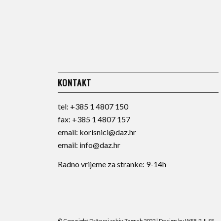
KONTAKT
tel:
+385 1 4807 150
fax:
+385 1 4807 157
email:
korisnici@daz.hr
email:
info@daz.hr
Radno vrijeme za stranke: 9-14h
© Copyright Državni arhiv Zagreb 2022 | Design by
WEB PULSE