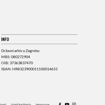
INFO
Državni arhiv u Zagrebu
MBS: 080272904
OIB: 37363837470
IBAN: HR8323900011100014655
čnost
Uvjeti korištenja
Impressum