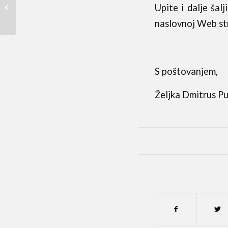
Promocija knjige
Upite i dalje šal
“Zagreb Ivana Ulčnika”
naslovnoj Web str
S poštovanjem,
Željka Dmitrus Pur