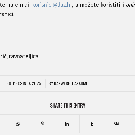
jite na e-mail
korisnici@daz.hr
, a možete koristiti i
onl
anici.
ić, ravnateljica
30. PROSINCA 2025.
BY
DAZWEBP_DAZADMI
/
SHARE THIS ENTRY