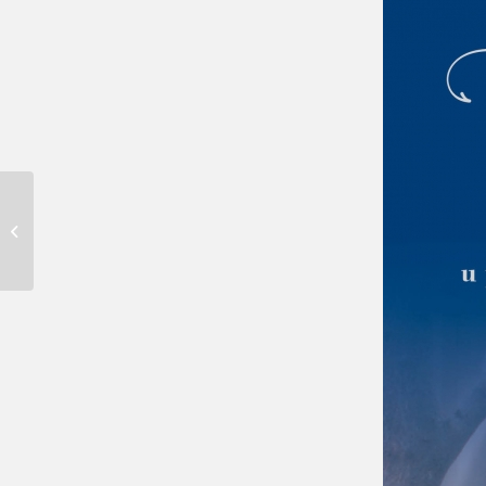
ARHIV O MUZEJIMA –
PRIČE S GORNJEG
GRADA