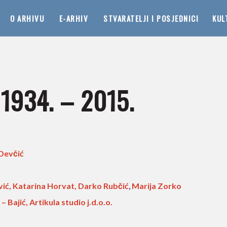
O ARHIVU
E-ARHIV
STVARATELJI I POSJEDNICI
KUL
1934. – 2015.
.
Devčić
vić, Katarina Horvat, Darko Rubčić
,
Marija Zorko
– Bajić, Artikula studio j.d.o.o.