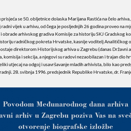
isjeća se 50. obljetnice dolaska Marijana Rastića na čelo arhiva, d
 radni vijek u arhivu, od čega je posljednjih 26 godina proveo na mj
a i obrade arhivskog gradiva Komisije za historiju SKJ Gradskog k
istoriju radničkog pokreta Hrvatske, kasnije voditelj Analitičkog od
 postaje direktorom Historijskog arhiva u Zagrebu (danas Državni a
a, komisija i sekcija, a njegovi su radovi nezaobilazan i trajan dio 
veliki utjecaj na odgoj i usavršavanje mladih arhivista, bilo kao pre
ih radnji. 28. svibnja 1996. predsjednik Republike Hrvatske, dr. F