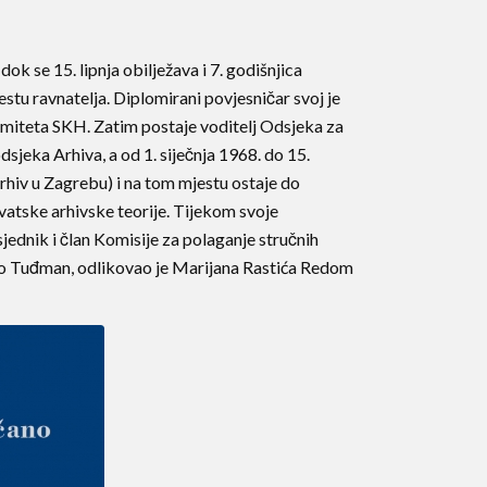
ok se 15. lipnja obilježava i 7. godišnjica
estu ravnatelja. Diplomirani povjesničar svoj je
omiteta SKH. Zatim postaje voditelj Odsjeka za
sjeka Arhiva, a od 1. siječnja 1968. do 15.
rhiv u Zagrebu) i na tom mjestu ostaje do
hrvatske arhivske teorije. Tijekom svoje
dsjednik i član Komisije za polaganje stručnih
ranjo Tuđman, odlikovao je Marijana Rastića Redom