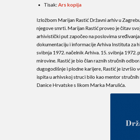
Tisak:
Ars kopija
Izložbom Marijan Rastić Državni arhiv u Zagrebu pr
njegove smrti. Marijan Rastić proveo je čitav svoj
arhivistički put započeo na poslovima sređivanj
dokumentaciju i informacije Arhiva Instituta za h
svibnja 1972. načelnik Arhiva. 15. svibnja 1972.
mirovine. Rastić je bio član raznih stručnih odbor
dugogodišnje i plodne karijere, Rastić je izvršio 
ispita u arhivskoj struci bilo kao mentor stručn
Danice Hrvatske s likom Marka Marulića.