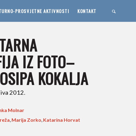
TURNO-PROSVJETNE AKTIVNOSTI
KONTAKT
TARNA
IJA IZ FOTO–
OSIPA KOKALJA
iva 2012.
nka Molnar
ereža
,
Marija Zorko
,
Katarina Horvat