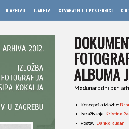
O ARHIVU
E-ARHIV
STVARATELJI I POSJEDNICI
KUL
DOKUMEN
FOTOGRAF
ALBUMA J
Međunarodni dan arh
Koncepcija izložbe:
Bra
Istraživanje:
Kristina P
Postav:
Danko Rusan