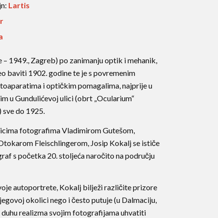
jn:
Lartis
r
a
e – 1949., Zagreb) po zanimanju optik i mehanik,
o baviti 1902. godine te je s povremenim
toaparatima i optičkim pomagalima, najprije u
zatim u Gundulićevoj ulici (obrt „Ocularium“
 sve do 1925.
nicima fotografima Vladimirom Gutešom,
tokarom Fleischlingerom, Josip Kokalj se ističe
raf s početka 20. stoljeća naročito na području
oje autoportrete, Kokalj bilježi različite prizore
egovoj okolici nego i često putuje (u Dalmaciju,
 u duhu realizma svojim fotografijama uhvatiti