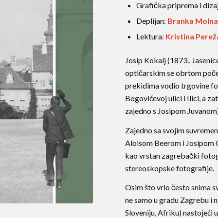
Grafička priprema i diza
Deplijan:
Branka Molna
Lektura:
Kristina Perež
Josip Kokalj (1873., Jasenic
optičarskim se obrtom poče
prekidima vodio trgovine fo
Bogovićevoj ulici i Ilici, a 
zajedno s Josipom Juvanom)
Zajedno sa svojim suvreme
Aloisom Beerom i Josipom O
kao vrstan zagrebački fotog
stereoskopske fotografije.
Osim što vrlo često snima sv
ne samo u gradu Zagrebu i nj
Sloveniju, Afriku) nastojeći