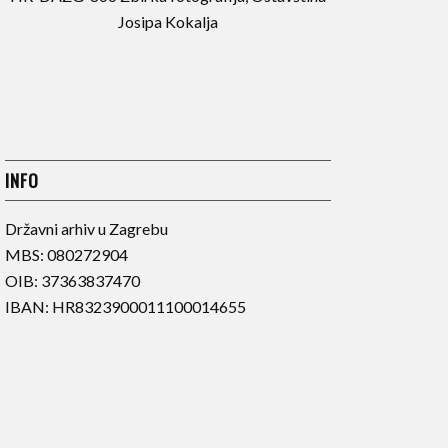
Josipa Kokalja
INFO
Državni arhiv u Zagrebu
MBS: 080272904
OIB: 37363837470
IBAN: HR8323900011100014655