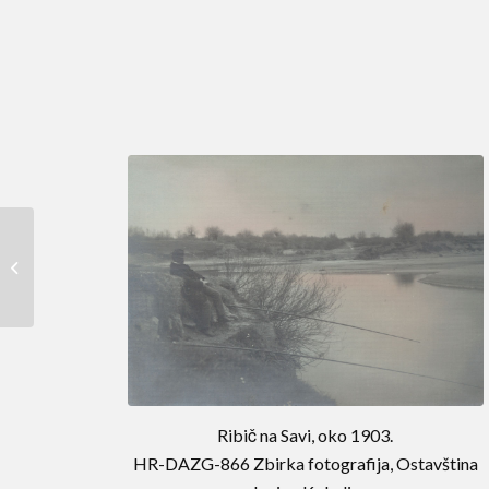
Gradovi i trgovišta na
hrvatsko – štajerskoj
granici
Ribič na Savi, oko 1903.
HR-DAZG-866 Zbirka fotografija, Ostavština