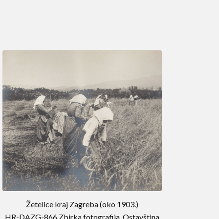
Žetelice kraj Zagreba (oko 1903.)
HR-DAZG-866 Zbirka fotografija, Ostavština