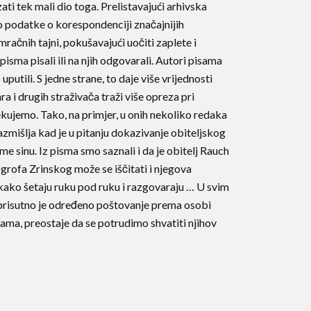
i tek mali dio toga. Prelistavajući arhivska
o podatke o korespondenciji značajnijih
račnih tajni, pokušavajući uočiti zaplete i
a pisma pisali ili na njih odgovarali. Autori pisama
uputili. S jedne strane, to daje više vrijednosti
ra i drugih straživača traži više opreza pri
kujemo. Tako, na primjer, u onih nekoliko redaka
mišlja kad je u pitanju dokazivanje obiteljskog
me sinu. Iz pisma smo saznali i da je obitelj Rauch
 grofa Zrinskog može se iščitati i njegova
u kako šetaju ruku pod ruku i razgovaraju … U svim
a, prisutno je određeno poštovanje prema osobi
sama, preostaje da se potrudimo shvatiti njihov