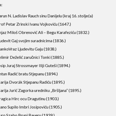
a:
run N. Ladislav Rauch sinu Danijelu (kraj 16. stoljeća)
of Petar Zrinski Ivanu Vojkoviću (1647.)
njaz Miloš Obrenović Ali – Begu Karafeziću (1832.)
udevit Gaj svojim suradnicima (1836.)
tankoVraz Ljudevitu Gaju (1838.)
limir Deželić zaručnici Tonki (1885.)
sip Juraj Strossmayer Iliji Guteši (1894.)
ntun Radić bratu Stjepanu (1894.)
arija Dvorák Stjepanu Radiću (1895.)
rija Jurić Zagorka uredniku „Bršljana“ (1895.)
ragica Hirc ocu Dragutinu (1903.)
ano Supilo Imbri Josipoviću (1905.)
uro Szabo Bruni Baueru (1939.)