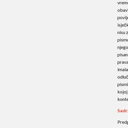
vreme
obavi
povij
isječ
nisu 
pismu
njego
pisan
prava
imala
odluč
pismi
kojoj
konte
Sadr
Pred