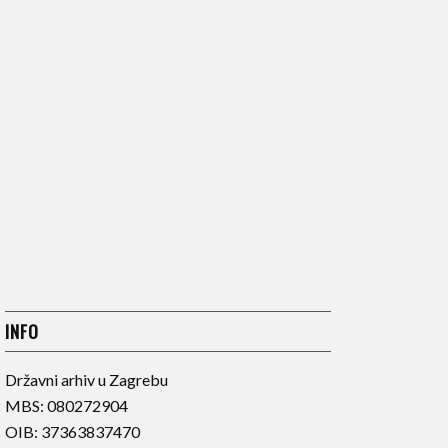
INFO
Državni arhiv u Zagrebu
MBS: 080272904
OIB: 37363837470