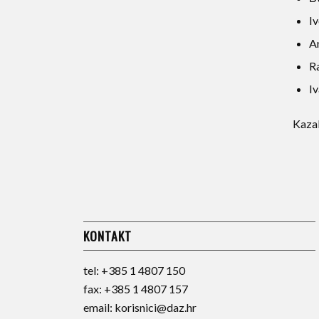
Iv
A
R
Iv
Kaza
KONTAKT
tel:
+385 1 4807 150
fax:
+385 1 4807 157
email:
korisnici@daz.hr