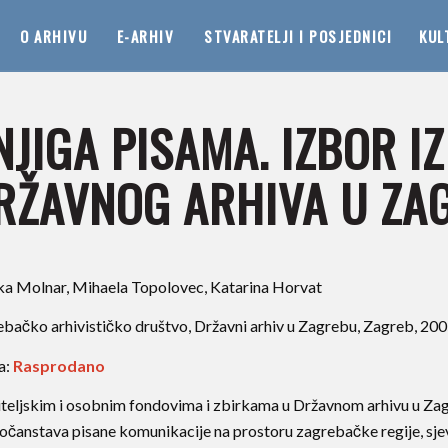
O ARHIVU
E-ARHIV
STVARATELJI I POSJEDNICI
KUL
NJIGA PISAMA. IZBOR I
RŽAVNOG ARHIVA U ZA
a Molnar, Mihaela Topolovec, Katarina Horvat
bačko arhivističko društvo, Državni arhiv u Zagrebu, Zagreb, 2005.
a:
Rasprodano
teljskim i osobnim fondovima i zbirkama u Državnom arhivu u Zagre
očanstava pisane komunikacije na prostoru zagrebačke regije, sje