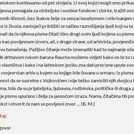
nskom kontinuumu od pet stoljeća. U ovoj knjizi mogli smo prikazat
jesna pomagala za obiteljske i osobne fondove i zbirke, tražili sm
esnih ličnosti, bez ikakve želje za senzacionalizmom i otkrivanjem m
ke iz života, nastojeći približiti se načinu razmišljanja ljudi koji su t
znali da će njihova pisma čitati itko drugi osim ljudi kojima su pismo 
 kao povijesnom izvoru, ali, s druge strane, od arhivista, povjesniča
vu tumačenju. Pažljivo čitanje može iznenaditi kad to najmanje oče
ih drhtavom rukom baruna Raucha možemo vidjeti kako on brzo raz
 vlasništva i kako i na latinskom jeziku zna dati precizne upute svo
 svojevrstan arhiv u kojem su knjige bile čuvane u ormaru. Iz pisma
nost da se susretne s Vojkovićem i nije teško zamisliti njih dvojic
ma, bilo da su prijateljska, ljubavna, rodbinska, politička ili drug
 je pismo upućeno i želja za jasnoćom izraza. Nama, čitačima tih pi
kst i otvorit će nam se povijesni izvor … (B. M.)
žaj:
govor