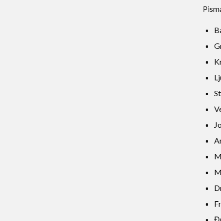
Pism
Ba
Gr
K
Lj
S
Ve
Jo
A
M
Ma
D
Fr
Đ