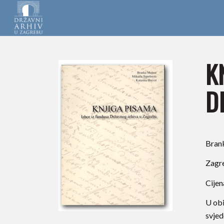
K
D
Brank
Zagre
Cijen
U obi
svjed